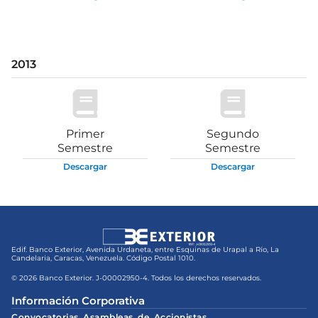
2013
Primer
Segundo
Semestre
Semestre
Descargar
Descargar
Edif. Banco Exterior, Avenida Urdaneta, entre Esquinas de Urapal a Río, La
Candelaria, Caracas, Venezuela. Código Postal 1010.
© 2026 Banco Exterior. J-00002950-4. Todos los derechos reservados.
Información Corporativa
Convocatorias Asambleas de Accionistas