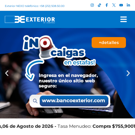
Exterior NEXO telefónico: +58 (212) 508.50.00
+detalles
Agosto
de 2026 -
Tasa Menudeo:
Compra
$
755,9001- Venta
$