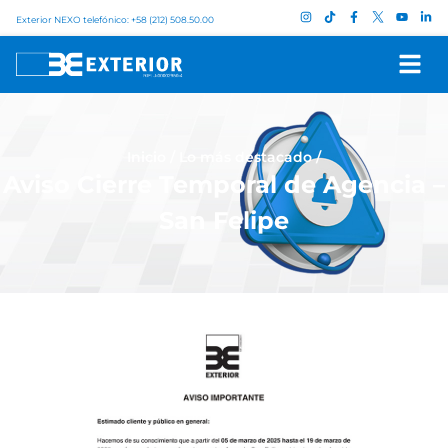
Exterior NEXO telefónico: +58 (212) 508.50.00
Inicio
/
Lo más destacado
/
Aviso Cierre Temporal de Agencia –
San Felipe