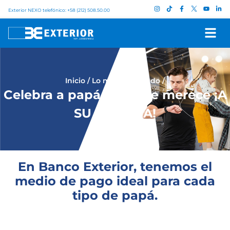
Exterior NEXO telefónico: +58 (212) 508.50.00
Inicio
/
Lo más destacado
/
Celebra a papá como se merece ¡A
SU MANERA!
En Banco Exterior, tenemos el
medio de pago ideal para cada
tipo de papá.