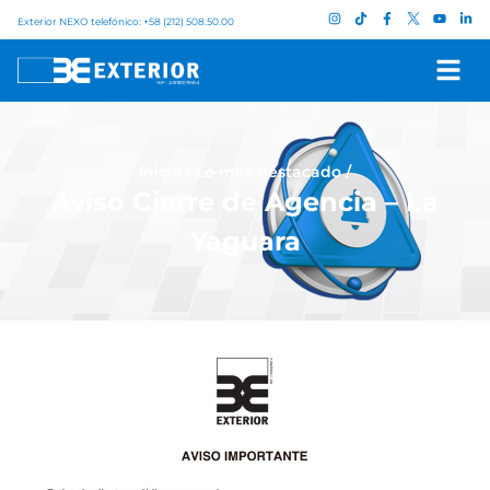
Exterior NEXO telefónico: +58 (212) 508.50.00
Inicio
/
Lo más destacado
/
Aviso Cierre de Agencia – La
Yaguara