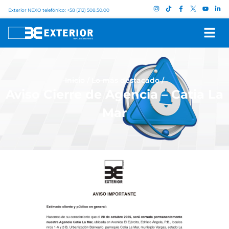
Exterior NEXO telefónico: +58 (212) 508.50.00
Inicio
/
Lo más destacado
/
Aviso Cierre de Agencia – Catia La
Mar