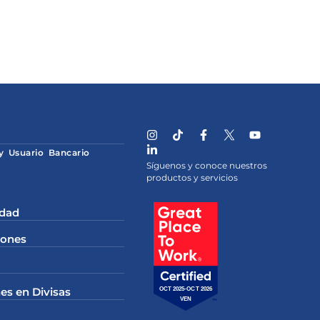
 y Usuario Bancario
Síguenos y conoce nuestros
productos y servicios
idad
iones
es en Divisas