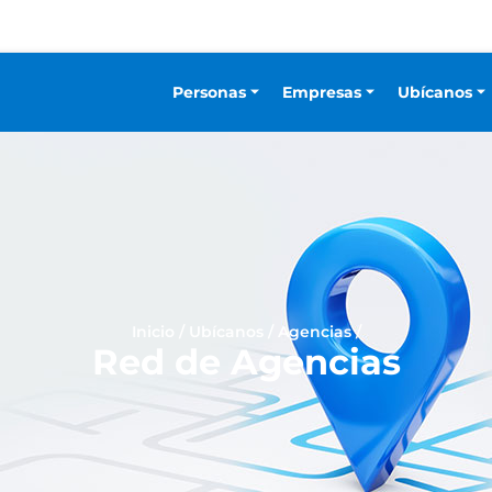
Personas
Empresas
Ubícanos
Inicio
/
Ubícanos
/
Agencias
/
Red de Agencias