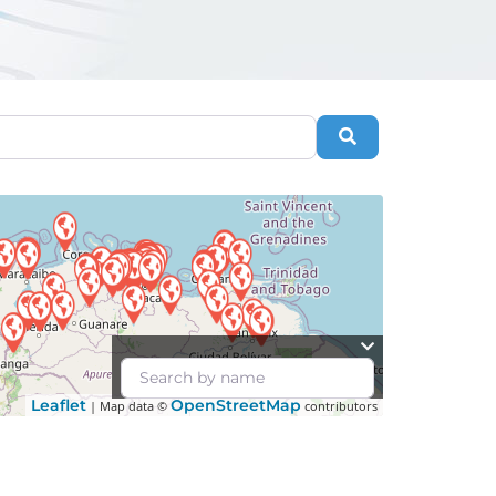
Search
Leaflet
OpenStreetMap
| Map data ©
contributors