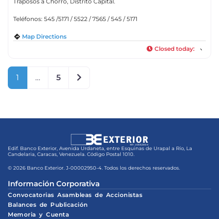
Traposos a Chorro, Distrito Capital.
Teléfonos: 545 /5171 / 5522 / 7565 / 545 / 5171
Map Directions
Closed today
:
Older posts
1
…
5
Edif. Banco Exterior, Avenida Urdaneta, entre Esquinas de Urapal a Río, La
Candelaria, Caracas, Venezuela. Código Postal 1010.
© 2026 Banco Exterior. J-00002950-4. Todos los derechos reservados.
Información Corporativa
Convocatorias Asambleas de Accionistas
Balances de Publicación
Memoria y Cuenta