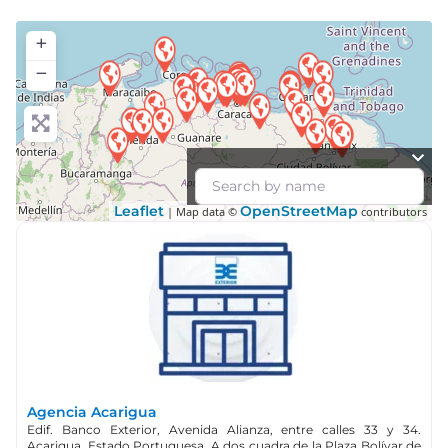
+
−
Leaflet
OpenStreetMap
| Map data ©
contributors
Agencia Acarigua
Edif. Banco Exterior, Avenida Alianza, entre calles 33 y 34.
Acarigua, Estado Portuguesa. A dos cuadra de la Plaza Bolívar de