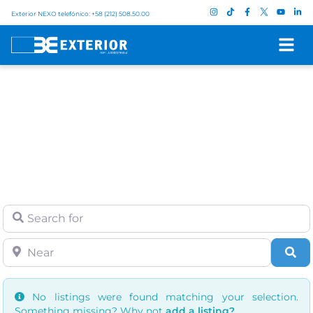
Exterior NEXO telefónico: +58 (212) 508.50.00
Inicio
/
Search page
Search for
Near
Se
No listings were found matching your selection.
Something missing? Why not
add a listing?
.