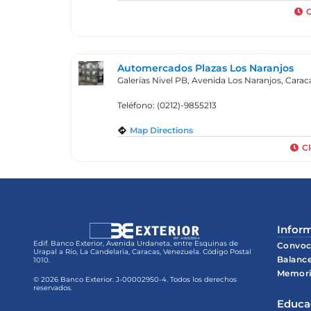
Automercados Plazas Los Naranjos
Galerías Nivel PB, Avenida Los Naranjos, Carac
Teléfono: (0212)-9855213
Map Directions
C
Inform
Edif. Banco Exterior, Avenida Urdaneta, entre Esquinas de
Convoc
Urapal a Río, La Candelaria, Caracas, Venezuela. Código Postal
Balanc
1010.
Memori
© 2026 Banco Exterior. J-00002950-4. Todos los derechos
reservados.
Educa