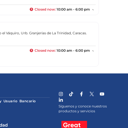
Closed now
:
10:00 am - 6:00 pm
l Váquiro, Urb. Granjerías de La Trinidad, Caracas.
Closed now
:
10:00 am - 6:00 pm
 y Usuario Bancario
Síguenos y conoce nuestros
productos y servicios
idad