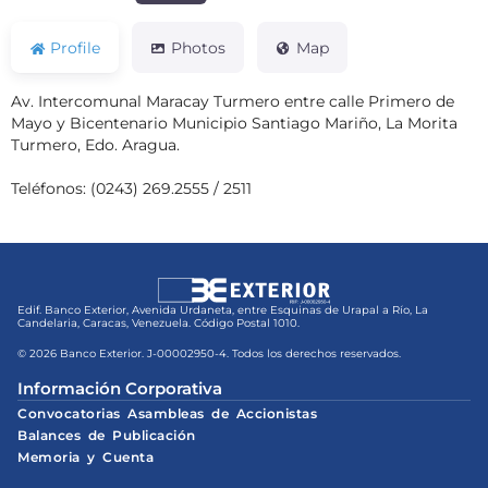
Profile
Photos
Map
Av. Intercomunal Maracay Turmero entre calle Primero de
Mayo y Bicentenario Municipio Santiago Mariño, La Morita
Turmero, Edo. Aragua.
Teléfonos: (0243) 269.2555 / 2511
Edif. Banco Exterior, Avenida Urdaneta, entre Esquinas de Urapal a Río, La
Candelaria, Caracas, Venezuela. Código Postal 1010.
© 2026 Banco Exterior. J-00002950-4. Todos los derechos reservados.
Información Corporativa
Convocatorias Asambleas de Accionistas
Balances de Publicación
Memoria y Cuenta