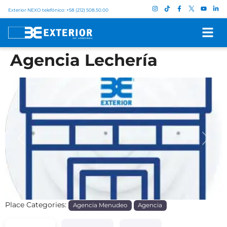
Exterior NEXO telefónico: +58 (212) 508.50.00
Agencia Lechería
Previous
Next
Place Categories:
Agencia Menudeo
Agencia