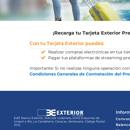
¡Recarga tu Tarjeta Exterior P
Con tu Tarjeta Exterior puedes:
Realizar compras electrónicas en tus tie
Pagar tus plataformas de streaming pre
Importante: Si no realizas ninguna operación con
Condiciones Generales de Contratación del Prod
Inform
Edif. Banco Exterior, Avenida Urdaneta, entre Esquinas de
Convoc
Urapal a Río, La Candelaria, Caracas, Venezuela. Código Postal
Balanc
1010.