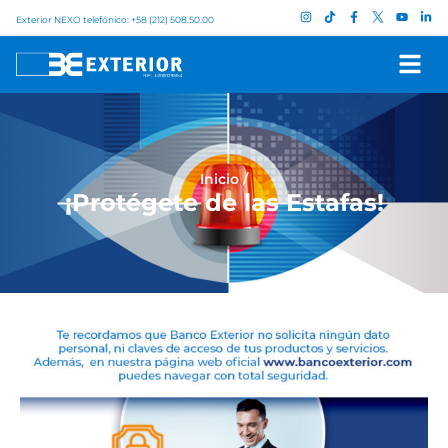
Exterior NEXO telefónico: +58 (212) 508.50.00
Inicio
/
¡Protégete de las Estafas!