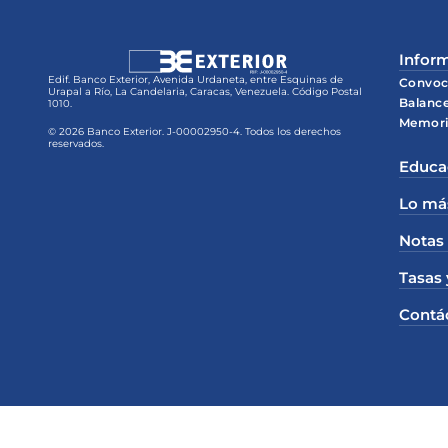
Inform
Edif. Banco Exterior, Avenida Urdaneta, entre Esquinas de
Convoc
Urapal a Río, La Candelaria, Caracas, Venezuela. Código Postal
Balanc
1010.
Memori
© 2026 Banco Exterior. J-00002950-4. Todos los derechos
reservados.
Educa
Lo má
Notas
Tasas 
Contá